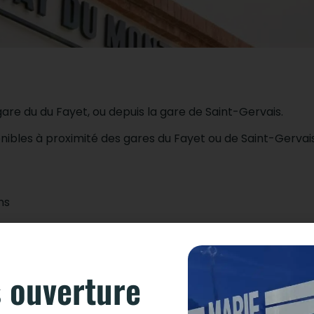
e du du Fayet, ou depuis la gare de Saint-Gervais.
nibles à proximité des gares du Fayet ou de Saint-Gervai
ns
part du Fayet
 ouverture