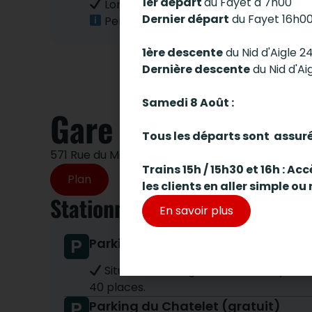
1er départ
du Fayet à 7h00
Longue durée – 200 places, à 10 min à 
Dernier départ
du Fayet 16h0
Pensez au train pour vos déplacements
1ère descente
du Nid d'Aigle 2
Dernière descente
du Nid d'Ai
Samedi 8 Août :
Gare de Saint-Gerv
Tous les départs sont assur
571 Rue du Mont-Lachat, 74170 Saint-Gervais-l
Trains 15h / 15h30 et 16h : A
Plan
les clients en aller simple ou 
Stationnement / accès au dép
En savoir plus
Parking de la gare (gratuit)
Situé devant la gare du Tramway du M
40 places.
Parking du Chatelet (gratuit)