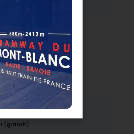
 SNCF.
t (gratuit)
 5 min à pied.
t (gratuit)