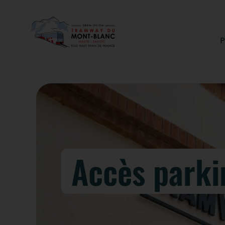
P
Accès parki