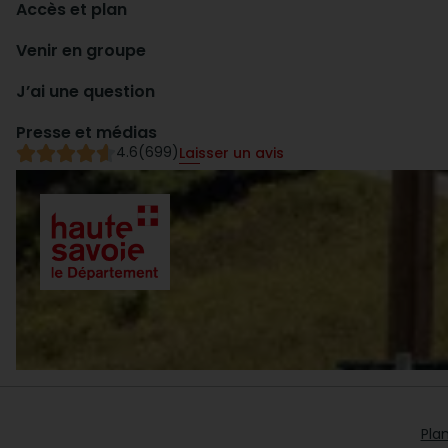
Accès et plan
Venir en groupe
J’ai une question
Presse et médias
4.6
(699)
Laisser un avis
Plan