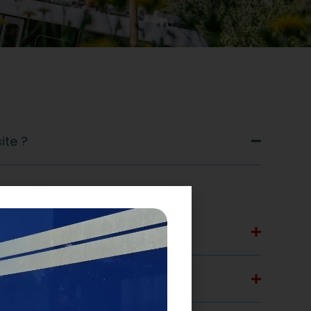
site ?
quant ici
.
ion ?