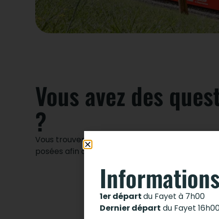
Vous avez des ques
?
Vous trouverez ici des réponses aux questions
posées afin de vous guider dans votre visite.
Informations
1er départ
du Fayet à 7h00
Dernier départ
du Fayet 16h0