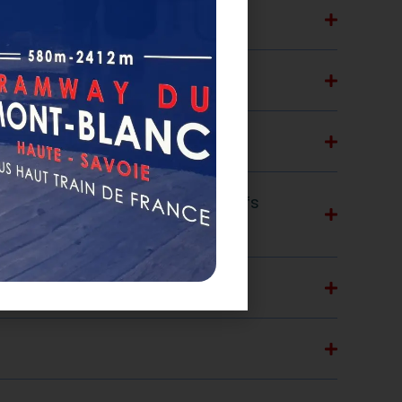
yager à bord ?
u une poussette ?
énéficient de gratuité ? de tarifs
Mont-Blanc ?