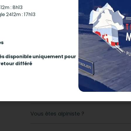
Quelles sont les restrictions pour vo
412m : 8h13
gle 2412m : 17h13
Quel est le temps de visite ?
és
Peut-on voyager avec des bagages o
ccès disponible uniquement pour
retour différé
Est-ce que les enfants ou les séniors b
spécifiques ?
Comment se rendre au Tramway du 
Vous êtes alpiniste ?