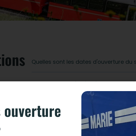
tions
Quelles sont les dates d'ouverture du 
Retrouvez notre planning d’ouverture
en cli
 fréquemment
Comment réserver ma place ?
 ouverture
Peut-on modifier les dates de réservat
0