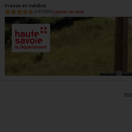
Presse et médias
4.6
(699)
Laisser un avis
Plan