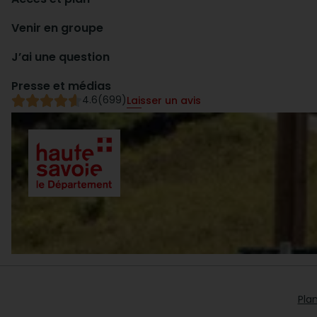
Venir en groupe
J’ai une question
Presse et médias
4.6
(699)
Laisser un avis
Plan