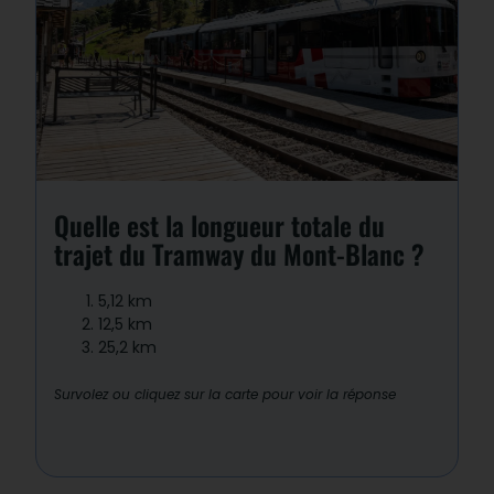
Réponse : 2
Le TMB parcourt environ
12,5 km
et
1
792 m de dénivelé
en 1h07, reliant la
gare du Fayet (Saint-Gervais-Les-
Bains) au Nid d’Aigle. Durant les travaux
de prolongement, le terminus est
Quelle est la longueur totale du
provisoirement situé à Mont Lachat.
trajet du Tramway du Mont-Blanc ?
5,12 km
12,5 km
25,2 km
Survolez ou cliquez sur la carte pour voir la réponse