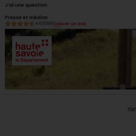
J’ai une question
Presse et médias
4.6
(699)
Laisser un avis
Plan