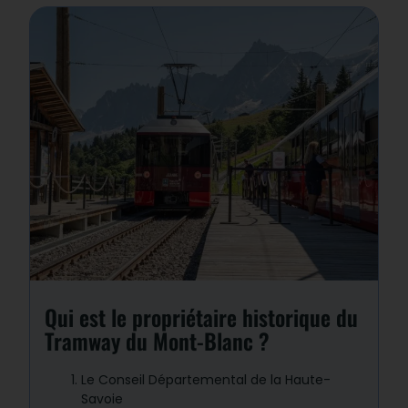
Réponse : 1
En 2026, l’exploitation du TMB est reprise
en direct par le Département au travers
la création de la Régie Départementale
du Tramway du Mont Blanc.
Qui est le propriétaire historique du
Tramway du Mont-Blanc ?
Le Conseil Départemental de la Haute-
Savoie