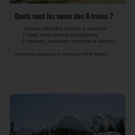
est
verte
, Jeanne est
rouge
, et
Marguerite est
blanche et rouge
, aux
couleurs du Département de la Haute-
Quels sont les noms des 4 trains ?
Savoie.
Marine, Micheline, Martine & Jeannine
Marie, Anne, Jeanne & Marguerite
Mariette, Jeannette, Tartiflette & Raclette
Survolez ou cliquez sur la carte pour voir la réponse