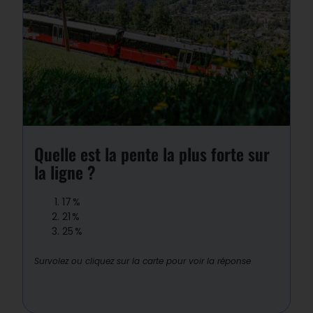
Réponse : 3
La portion la plus pentue est la rampe
du Mont Lachat vers le Nid d’Aigle.
Quelle est la pente la plus forte sur
la ligne ?
17
%
21
%
25
%
Survolez ou cliquez sur la carte pour voir la réponse