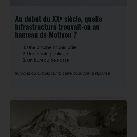
l’année. Les enfants fréquentaient la
petite école où un instituteur montait
chaque jour en tramway.
Au début du XXᵉ siècle, quelle
infrastructure trouvait-on au
hameau de Motivon ?
Une piscine municipale
Une école publique
Un bureau de Poste
Survolez ou cliquez sur la carte pour voir la réponse