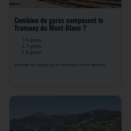
Le Fayet / SaintGervais / Motivon / Col
de Voza, / Bellevue, / Nid d’Aigle (en été
seulement)
Combien de gares composent le
Tramway du Mont-Blanc ?
6 gares
7 gares
8 gares
Survolez ou cliquez sur la carte pour voir la réponse