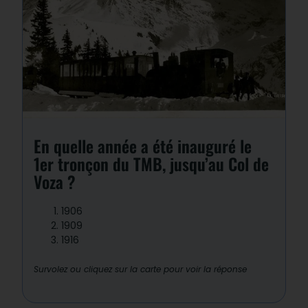
Réponse : 2
Les travaux débutent en 1906 ; le 25
juillet 1909, le tronçon Le Fayet – Col de
Voza est ouvert. Deux trains à vapeur
assuraient la ligne.
En quelle année a été inauguré le
1er tronçon du TMB, jusqu’au Col de
Voza ?
1906
1909
1916
Survolez ou cliquez sur la carte pour voir la réponse