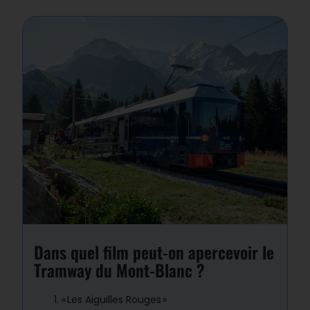
Réponse : 2
Dans le film de 2003, on aperçoit
«
Marie
», une automotrice du TMB.
Baptiste, salarié du TMB, y joue le rôle du
conducteur.
Dans quel film peut-on apercevoir le
Tramway du Mont-Blanc ?
«
Les Aiguilles Rouges
»