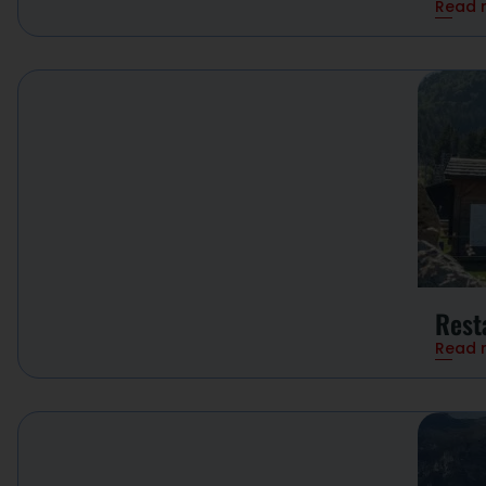
Read 
Rest
Read 