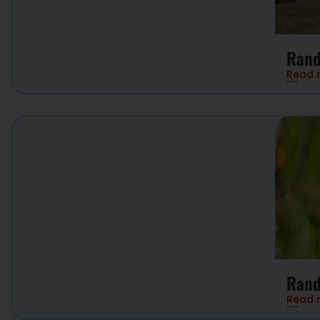
Rand
Read 
Rand
Read 