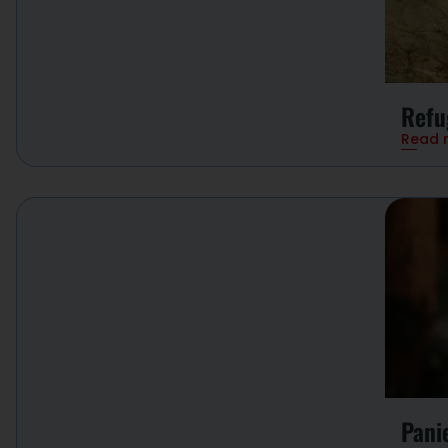
Refu
Read 
Pani