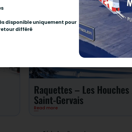
és
ccès disponible uniquement pour
retour différé
Raquettes – Les Houches 
Saint-Gervais
Read more