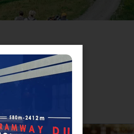
 vaches dans les
e-voza-a-