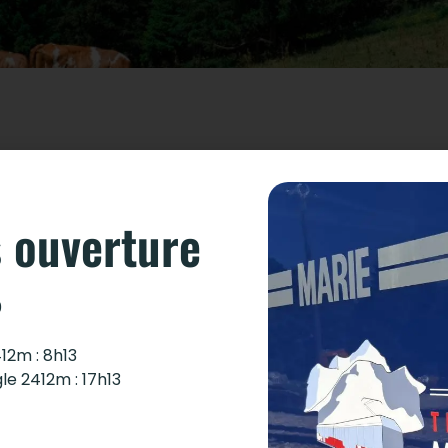
 une grande classique pour apprécier la montagne en été :
neigés sont au programme de cet itinéraire.
 ouverture
inspire/randonnee-toutes-saisons/randonnee-du-col-d
0
412m : 8h13
s
gle 2412m : 17h13