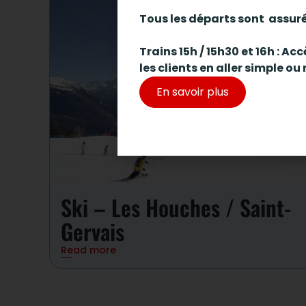
Tous les départs sont assur
Trains 15h / 15h30 et 16h : A
les clients en aller simple ou 
En savoir plus
Ski – Les Houches / Saint-
Gervais
Read more