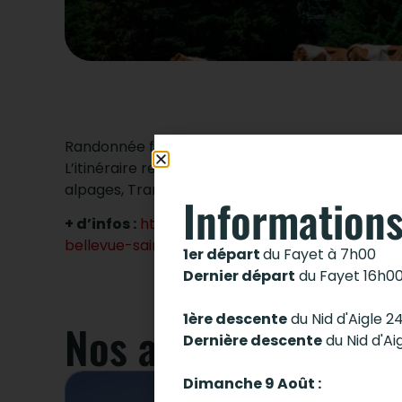
Randonnée facile et accessible.
L’itinéraire reliant Bellevue au col de Voza est
alpages, Tramway du Mont-Blanc et sommets en
Informations
+ d’infos :
https://www.saintgervais.com/je-m
bellevue-saint-gervais-les-bains-fr-5660434/
1er départ
du Fayet à 7h00
Dernier départ
du Fayet 16h0
1ère descente
du Nid d'Aigle 2
Nos autres activité
Dernière descente
du Nid d'Ai
Dimanche 9 Août :