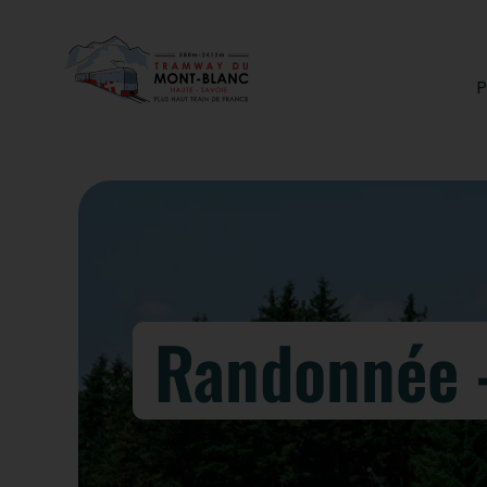
P
Randonnée –