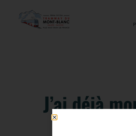
P
J’ai déjà mo