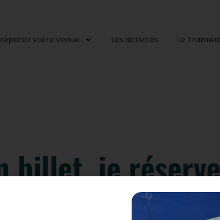
réparez votre venue
Les activités
Le Tramwa
n billet, je réserv