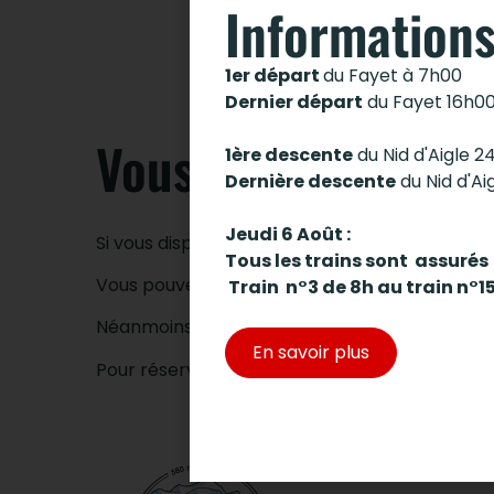
Informations
1er départ
du Fayet à 7h00
Dernier départ
du Fayet 16h0
Vous disposez d’u
1ère descente
du Nid d'Aigle 2
Dernière descente
du Nid d'Ai
Jeudi 6 Août :
Si vous disposez d’un forfait
Mont-Blanc Unl
Tous les trains sont assurés
Vous pouvez donc circuler à bord du Tramway
Train n°3 de 8h au train n°1
Néanmoins il est
OBLIGATOIRE de réserver
vo
En savoir plus
Pour réserver votre place à bord, c’est part ici