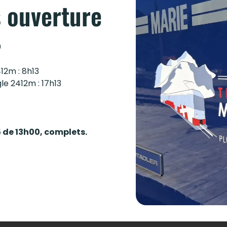
 ouverture
0
n forfait MBU/MBM?
412m : 8h13
gle 2412m : 17h13
imited
ou
Mont-Blanc Multipass
l’accès au Tramway du
 du Mont-Blanc sans acheter un billet complémentaire.
5 de 13h00, complets.
tre place à bord pour réaliser votre excursion. (réservat
 :
Je réserve ma place
Périodes d’ouverture