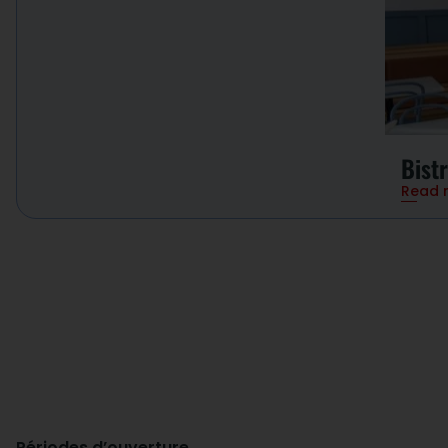
Bistr
Read 
Périodes d’ouverture