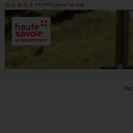
4.6
(699)
Laisser un avis
Plan