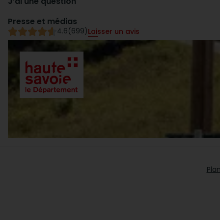
J’ai une question
Presse et médias
4.6
(699)
Laisser un avis
Plan