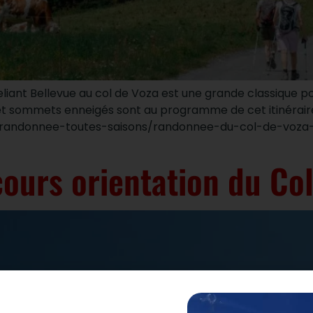
reliant Bellevue au col de Voza est une grande classique 
 sommets enneigés sont au programme de cet itinéraire. 
/randonnee-toutes-saisons/randonnee-du-col-de-voza-a
urs orientation du Col