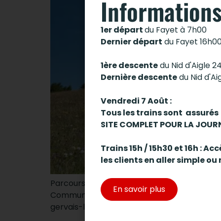
Informations
1er départ
du Fayet à 7h00
Dernier départ
du Fayet 16h0
1ère descente
du Nid d'Aigle 2
Dernière descente
du Nid d'Ai
Vendredi 7 Août :
Tous les trains sont assurés
SITE COMPLET POUR LA JOUR
Trains 15h / 15h30 et 16h : A
les clients en aller simple ou 
Parcours d’orientation en boucle depuis la g
En savoir plus
Commune de Saint Gervais Mont-Blanc. + d’i
gervais-les-bains-fr-5200230/