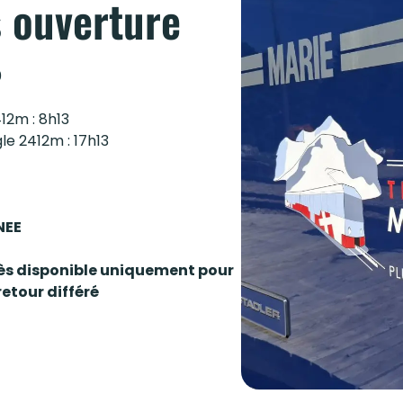
 ouverture
0
412m : 8h13
gle 2412m : 17h13
NEE
ccès disponible uniquement pour
retour différé
are du Col de Voza qui vous permettra de découvrir les ri
nfos : https://www.saintgervais.com/jai-envie/activite