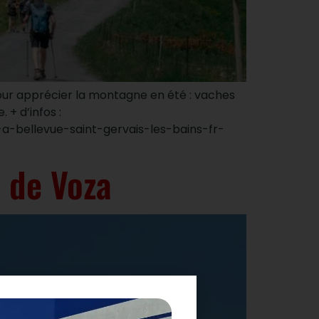
pour apprécier la montagne en été : vaches
+ d’infos :
-bellevue-saint-gervais-les-bains-fr-
 de Voza