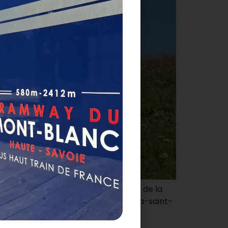
chesses patrimoniales et naturelles de la
s/parcours-dorientation-col-de-voza-saint-